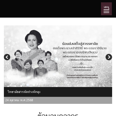
เมนู
1 กค 2569
เลขที่ 5 ถนนช่วยทุกขราษฎร์ ต.คูหาสวรรค์ อ.เมืองพัทลุง จ.พัทลุง 93000
วิทยาลัยสารพัดช่างพัทลุง
24 ตุลาคม พ.ศ.2568
ข้อมูลบุคลากร