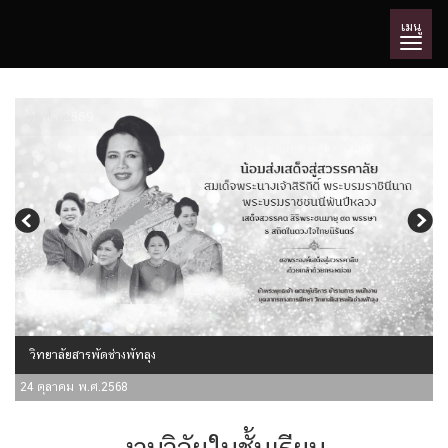
เมนู
1 กค 2569
เลขที่ 5 ถนนช่วยทุกขราษฎร์ ต.คูหาสวรรค์ อ.เมืองพัทลุง จ.พัทลุง 93000
วิทยาลัยสารพัดช่างพัทลุง
24 ตุลาคม พ.ศ.2568
งานวิจัยในชั้นเรียน