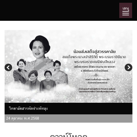
เมนู
วิทยาลัยสารพัดช่างพัทลุง
24 ตุลาคม พ.ศ.2568
ดาวน์โหลด